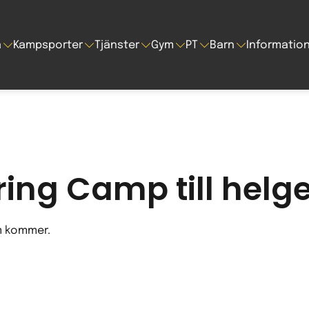
a
Kampsporter
Tjänster
Gym
PT
Barn
Informatio
ring Camp till helg
om kommer.