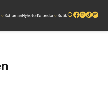
n
Scheman
Nyheter
Kalender
Butik
en