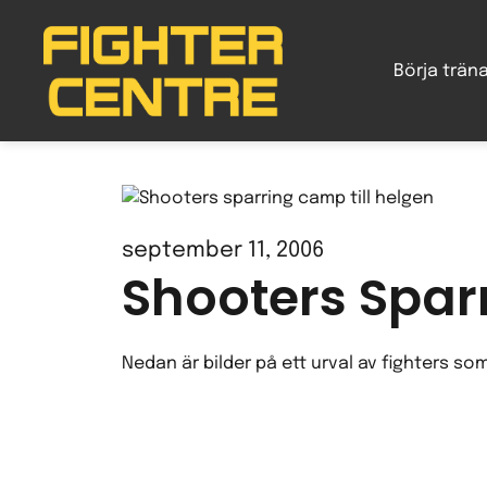
Gå
vidare
Börja trän
till
innehåll
september 11, 2006
Shooters Spar
Nedan är bilder på ett urval av fighters s