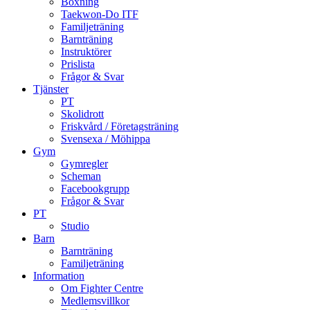
Boxning
Taekwon-Do ITF
Familjeträning
Barnträning
Instruktörer
Prislista
Frågor & Svar
Tjänster
PT
Skolidrott
Friskvård / Företagsträning
Svensexa / Möhippa
Gym
Gymregler
Scheman
Facebookgrupp
Frågor & Svar
PT
Studio
Barn
Barnträning
Familjeträning
Information
Om Fighter Centre
Medlemsvillkor