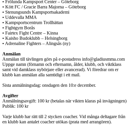
• Frölunda Kampsport Center – Göteborg
• Kött FC / Gracie Barra Majorna – Göteborg
• Stenungsunds Kampsportsakademi
• Uddevalla MMA
• Kampsportscentrum Trollhättan
• Fightgym Borås
• Fairtex Fight Centre – Kinna
• Kaisho Budoklubb – Helsingborg
• Adrenaline Fighters – Alingsås (ny)
Anmälan
Anmälan till tävlingen görs på e-postadress info@gladiusmma.com
Uppge namn (förnamn och efternamn, ålder, klubb, och viktklass
samt vid damklass nybörjare eller avancerad). Vi föredrar om er
klubb kan anmälan alla samtidigt i ett mail.
Sista anmälningsdag: onsdagen den 10:e december.
Avgifter
Anmälningsavgift: 100 kr (betalas när vikten klaras på invägningen)
Publik: 100 kr
Varje klubb har rätt till 2 stycken coacher. Vid många deltagare från
en klubb kan antalet coacher utökas (prata med arrangören).