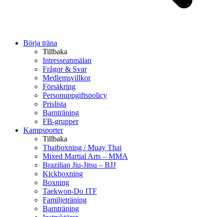
Börja träna
Tillbaka
Intresseanmälan
Frågor & Svar
Medlemsvillkor
Försäkring
Personuppgiftspolicy
Prislista
Barnträning
FB-grupper
Kampsporter
Tillbaka
Thaiboxning / Muay Thai
Mixed Martial Arts – MMA
Brazilian Jiu-Jitsu – BJJ
Kickboxning
Boxning
Taekwon-Do ITF
Familjeträning
Barnträning