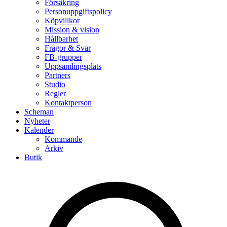
Försäkring
Personuppgiftspolicy
Köpvillkor
Mission & vision
Hållbarhet
Frågor & Svar
FB-grupper
Uppsamlingsplats
Partners
Studio
Regler
Kontaktperson
Scheman
Nyheter
Kalender
Kommande
Arkiv
Butik