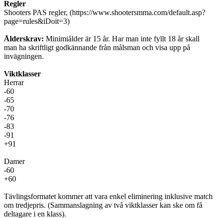
Regler
Shooters PAS regler, (https://www.shootersmma.com/default.asp?
page=rules&iDoit=3)
Ålderskrav:
Minimiålder är 15 år. Har man inte fyllt 18 år skall
man ha skriftligt godkännande från målsman och visa upp på
invägningen.
Viktklasser
Herrar
-60
-65
-70
-76
-83
-91
+91
Damer
-60
+60
Tävlingsformatet kommer att vara enkel eliminering inklusive match
om tredjepris. (Sammanslagning av två viktklasser kan ske om få
deltagare i en klass).