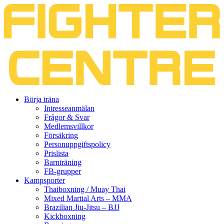
Gå
Börja träna
vidare
Intresseanmälan
till
Frågor & Svar
innehåll
Medlemsvillkor
Försäkring
Personuppgiftspolicy
Prislista
Barnträning
FB-grupper
Kampsporter
Thaiboxning / Muay Thai
Mixed Martial Arts – MMA
Brazilian Jiu-Jitsu – BJJ
Kickboxning