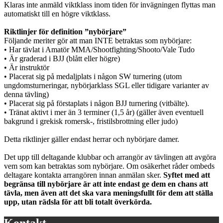
Klaras inte anmäld viktklass inom tiden för invägningen flyttas man
automatiskt till en högre viktklass.
Riktlinjer för definition ”nybörjare”
Följande meriter gör att man INTE betraktas som nybörjare:
• Har tävlat i Amatör MMA/Shootfighting/Shooto/Vale Tudo
• Är graderad i BJJ (blått eller högre)
• Är instruktör
• Placerat sig på medaljplats i någon SW turnering (utom
ungdomsturneringar, nybörjarklass SGL eller tidigare varianter av
denna tävling)
• Placerat sig på förstaplats i någon BJJ turnering (vitbälte).
• Tränat aktivt i mer än 3 terminer (1,5 år) (gäller även eventuell
bakgrund i grekisk romersk-, fristilsbrottning eller judo)
Detta riktlinjer gäller endast herrar och nybörjare damer.
Det upp till deltagande klubbar och arrangör av tävlingen att avgöra
vem som kan betraktas som nybörjare. Om osäkerhet råder ombeds
deltagare kontakta arrangören innan anmälan sker.
Syftet med att
begränsa till nybörjare är att inte endast ge dem en chans att
tävla, men även att det ska vara meningsfullt för dem att ställa
upp, utan rädsla för att bli totalt överkörda.