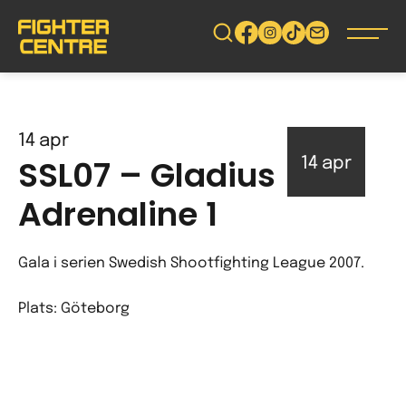
Gå
vidare
till
innehåll
14
apr
SSL07 – Gladius
14
apr
Adrenaline 1
Gala i serien Swedish Shootfighting League 2007.
Plats: Göteborg