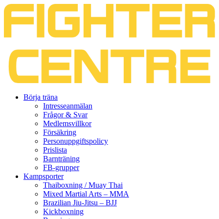
Gå
Börja träna
vidare
Intresseanmälan
till
Frågor & Svar
innehåll
Medlemsvillkor
Försäkring
Personuppgiftspolicy
Prislista
Barnträning
FB-grupper
Kampsporter
Thaiboxning / Muay Thai
Mixed Martial Arts – MMA
Brazilian Jiu-Jitsu – BJJ
Kickboxning