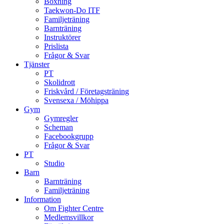
Boxning
Taekwon-Do ITF
Familjeträning
Barnträning
Instruktörer
Prislista
Frågor & Svar
Tjänster
PT
Skolidrott
Friskvård / Företagsträning
Svensexa / Möhippa
Gym
Gymregler
Scheman
Facebookgrupp
Frågor & Svar
PT
Studio
Barn
Barnträning
Familjeträning
Information
Om Fighter Centre
Medlemsvillkor