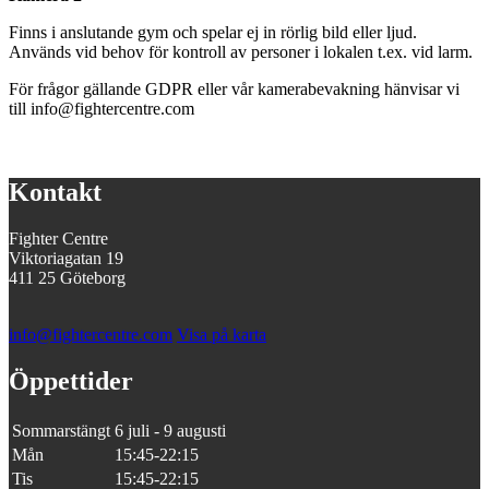
Finns i anslutande gym och spelar ej in rörlig bild eller ljud.
Används vid behov för kontroll av personer i lokalen t.ex. vid larm.
För frågor gällande GDPR eller vår kamerabevakning hänvisar vi
till info@fightercentre.com
Kontakt
Fighter Centre
Viktoriagatan 19
411 25 Göteborg
info@fightercentre.com
Visa på karta
Öppettider
Sommarstängt
6 juli - 9 augusti
Mån
15:45-22:15
Tis
15:45-22:15