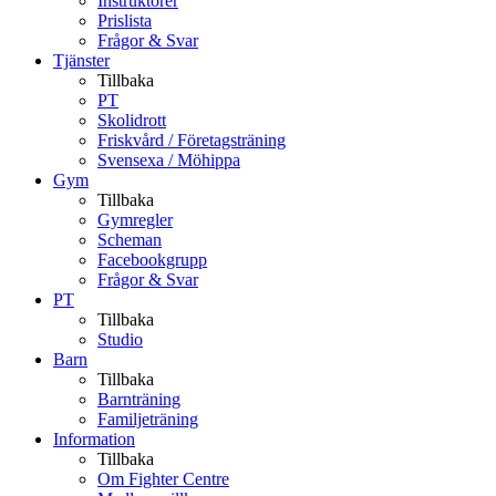
Instruktörer
Prislista
Frågor & Svar
Tjänster
Tillbaka
PT
Skolidrott
Friskvård / Företagsträning
Svensexa / Möhippa
Gym
Tillbaka
Gymregler
Scheman
Facebookgrupp
Frågor & Svar
PT
Tillbaka
Studio
Barn
Tillbaka
Barnträning
Familjeträning
Information
Tillbaka
Om Fighter Centre