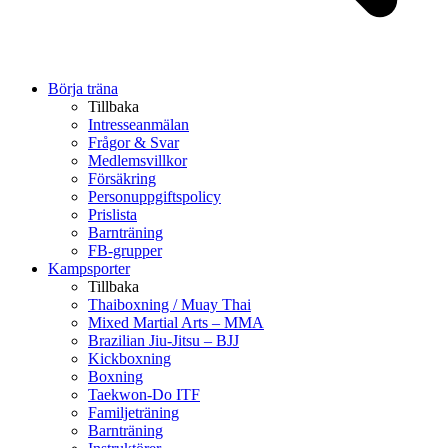
Börja träna
Tillbaka
Intresseanmälan
Frågor & Svar
Medlemsvillkor
Försäkring
Personuppgiftspolicy
Prislista
Barnträning
FB-grupper
Kampsporter
Tillbaka
Thaiboxning / Muay Thai
Mixed Martial Arts – MMA
Brazilian Jiu-Jitsu – BJJ
Kickboxning
Boxning
Taekwon-Do ITF
Familjeträning
Barnträning