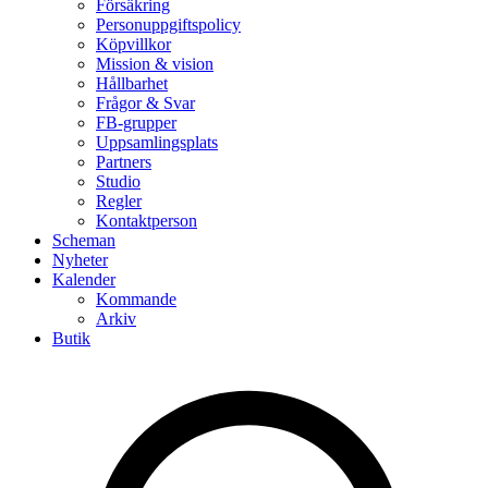
Försäkring
Personuppgiftspolicy
Köpvillkor
Mission & vision
Hållbarhet
Frågor & Svar
FB-grupper
Uppsamlingsplats
Partners
Studio
Regler
Kontaktperson
Scheman
Nyheter
Kalender
Kommande
Arkiv
Butik